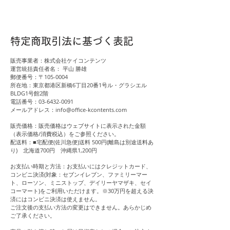
特定商取引法に基づく表記
販売事業者：株式会社ケイコンテンツ
運営統括責任者名： 平山 勝雄
郵便番号：〒105-0004
所在地：東京都港区新橋6丁目20番1号ル・グラシエル
BLDG1号館2階
​電話番号：03-6432-0091
メールアドレス：
info@office-kcontents.com
販売価格：販売価格はウェブサイトに表示された金額
（表示価格/消費税込）をご参照ください。
配送料：■宅配便(佐川急便)送料 500円(離島は別途送料あ
り) 北海道700円 沖縄県1,200円
お支払い時期と方法：お支払いにはクレジットカード、
コンビニ決済(対象：セブンイレブン、ファミリーマー
ト、ローソン、ミニストップ、デイリーヤマザキ、セイ
コーマート)をご利用いただけます。※30万円を超える決
済にはコンビニ決済は使えません。
​ご注文後の支払い方法の変更はできません。あらかじめ
ご了承ください。