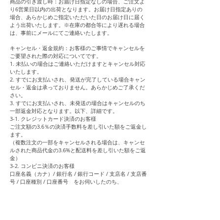
商品の引き渡し時：お届け日指定なしの場合、ご注文よ
り6営業日以内の出荷となります。お届け日指定ありの
場合、あらかじめご指定いただいた日のお届け日に届く
よう出荷いたします。※在庫の都合等により遅れる場合
は、事前にメールにてご連絡いたします。
キャンセル・返金規約：お客様のご事情でキャンセルを
ご要望された際の対応についてです。
1. 未払いの場合はご連絡いただけますとキャンセル対応
いたします。
2. すでにお支払いされ、発送が完了している場合キャン
セル・返金は承っておりません。あらかじめご了承くだ
さい。
3. すでにお支払いされ、未発送の場合はキャンセルのち
一部返金対応となります。以下、詳細です。
3-1. クレジットカード決済のお客様
ご注文額の3.6％の決済手数料を差し引いた額をご返金し
ます。
（複数注文の一部をキャンセルされる場合は、キャンセ
ルされた商品代金の3.6%と配送料を差し引いた額をご返
金）
3-2. コンビニ決済のお客様
口座名義（カナ）/ 銀行名 / 銀行コード / 支店名 / 支店番
号 / 口座種別 / 口座番号 をお伺いしたのち、
ご注文額の2.75%決済手数料と返金手数料600円を差し引
いてご返金します。振込手数料190円は返金対象外とな
ります。
（
複数注文
の一部
をキャンセルされる場合は、キャンセ